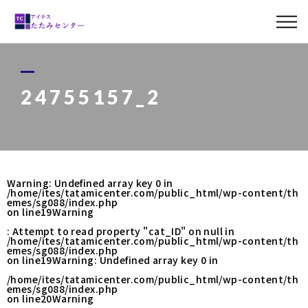
ABOUT US
MENU
24755157_2
LINE UP
CASE
Warning
: Undefined array key 0 in
/home/ites/tatamicenter.com/public_html/wp-content/th
BLOG
emes/sg088/index.php
on line
19
Warning
: Attempt to read property "cat_ID" on null in
ACCESS
/home/ites/tatamicenter.com/public_html/wp-content/th
emes/sg088/index.php
on line
19
Warning
: Undefined array key 0 in
/home/ites/tatamicenter.com/public_html/wp-content/th
emes/sg088/index.php
0120-011-842
on line
20
Warning