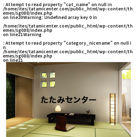
: Attempt to read property "cat_name" on null in
営業時間
9:30～18:00（定休日 日曜・祝日）
/home/ites/tatamicenter.com/public_html/wp-content/th
emes/sg088/index.php
on line
20
Warning
: Undefined array key 0 in
/home/ites/tatamicenter.com/public_html/wp-content/th
emes/sg088/index.php
お問い合わせはこちら
on line
21
Warning
: Attempt to read property "category_nicename" on null i
n
/home/ites/tatamicenter.com/public_html/wp-content/th
emes/sg088/index.php
on line
21