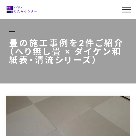
ABOUT US
MENU
畳の施工事例を2件ご紹介
（へり無し畳 × ダイケン和
LINE UP
紙表・清流シリーズ）
CASE
BLOG
ACCESS
0120-011-842