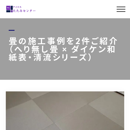
ABOUT US
MENU
畳の施工事例を2件ご紹介
（へり無し畳 × ダイケン和
LINE UP
紙表・清流シリーズ）
CASE
BLOG
ACCESS
0120-011-842