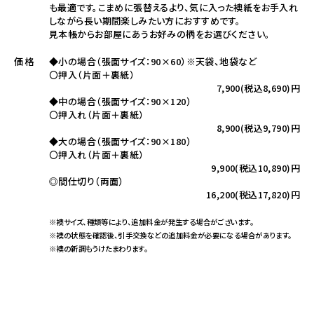
も最適です。こまめに張替えるより、気に入った襖紙をお手入れ
しながら長い期間楽しみたい方におすすめです。
見本帳からお部屋にあうお好みの柄をお選びください。
◆小の場合（張面サイズ：90×60）※天袋、地袋など
価格
〇押入（片面＋裏紙）
7,900(税込8,690)円
◆中の場合（張面サイズ：90×120）
〇押入れ（片面＋裏紙）
8,900(税込9,790)円
◆大の場合（張面サイズ：90×180）
〇押入れ（片面＋裏紙）
9,900(税込10,890)円
◎間仕切り（両面）
16,200(税込17,820)円
※襖サイズ、種類等により、追加料金が発生する場合がございます。
※襖の状態を確認後、引手交換などの追加料金が必要になる場合があります。
※襖の新調もうけたまわります。