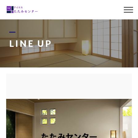
ABOUT US
MENU
LINE UP
LINE UP
CASE
BLOG
ACCESS
0120-011-842