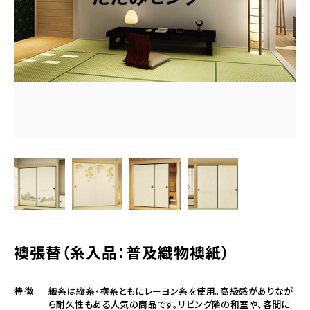
営業時間
9:30～18:00（定休日 日曜・祝日）
お問い合わせはこちら
襖張替（糸入品：普及織物襖紙）
織糸は縦糸・横糸ともにレーヨン糸を使用。高級感がありなが
特徴
ら耐久性もある人気の商品です。リビング隣の和室や、客間に