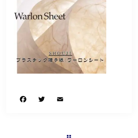
営業時間
9:30～18:00（定休日 日曜・祝日）
お問い合わせはこちら
F
T
E
共
a
w
m
有
c
it
ai
e
te
l