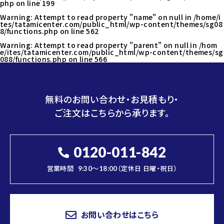
php
on line
199
Warning
: Attempt to read property "name" on null in
/home/i
tes/tatamicenter.com/public_html/wp-content/themes/sg08
8/functions.php
on line
562
Warning
: Attempt to read property "parent" on null in
/hom
e/ites/tatamicenter.com/public_html/wp-content/themes/sg
088/functions.php
on line
566
無料のお問い合わせ・お見積もり・
ご注文はこちらから承ります。
0120-011-842
営業時間
9:30～18:00（定休日 日曜・祝日）
お問い合わせはこちら