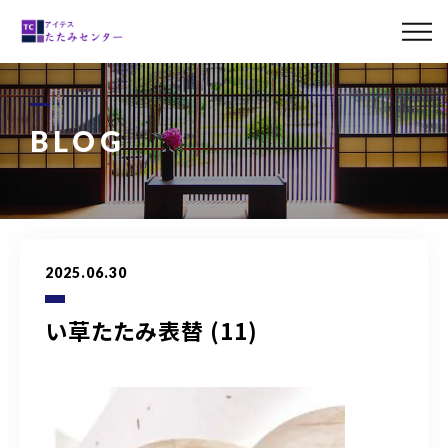
ABOUT US
MENU
BLOG
LINE UP
CASE
2025.06.30
BLOG
い草たたみ表替 (11)
ACCESS
0120-011-842