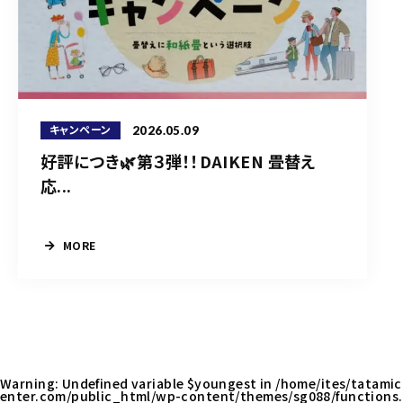
2026.05.09
キャンペーン
好評につき🌿第３弾！！DAIKEN 畳替え
応...
MORE
Warning
: Undefined variable $youngest in
/home/ites/tatamic
enter.com/public_html/wp-content/themes/sg088/functions.