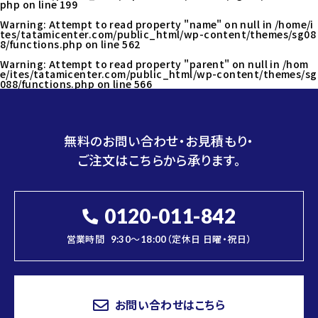
php
on line
199
Warning
: Attempt to read property "name" on null in
/home/i
tes/tatamicenter.com/public_html/wp-content/themes/sg08
8/functions.php
on line
562
Warning
: Attempt to read property "parent" on null in
/hom
e/ites/tatamicenter.com/public_html/wp-content/themes/sg
088/functions.php
on line
566
無料のお問い合わせ・お見積もり・
ご注文はこちらから承ります。
0120-011-842
営業時間
9:30～18:00（定休日 日曜・祝日）
お問い合わせはこちら