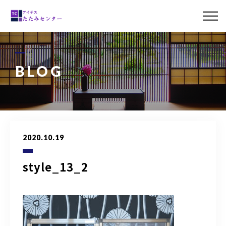
ABOUT US
MENU
BLOG
LINE UP
CASE
2020.10.19
BLOG
style_13_2
ACCESS
0120-011-842