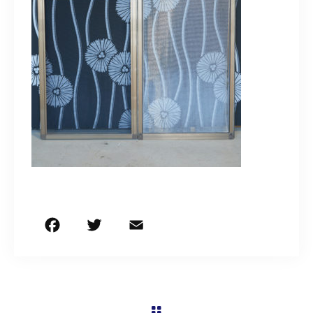
営業時間
9:30～18:00（定休日 日曜・祝日）
お問い合わせはこちら
F
T
E
共
a
w
m
有
c
it
ai
e
te
l