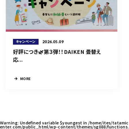
2026.05.09
キャンペーン
好評につき🌿第３弾！！DAIKEN 畳替え
応...
MORE
Warning
: Undefined variable $youngest in
/home/ites/tatamic
enter.com/public_html/wp-content/themes/sg088/functions.