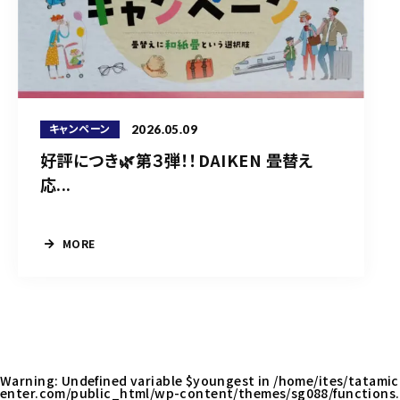
2026.05.09
キャンペーン
好評につき🌿第３弾！！DAIKEN 畳替え
応...
MORE
Warning
: Undefined variable $youngest in
/home/ites/tatamic
enter.com/public_html/wp-content/themes/sg088/functions.