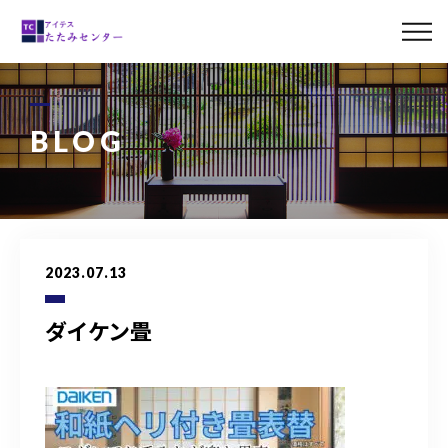
ABOUT US
MENU
BLOG
LINE UP
CASE
2023.07.13
BLOG
ダイケン畳
ACCESS
0120-011-842