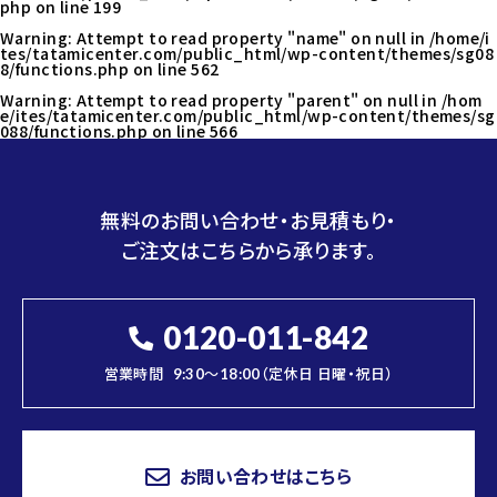
php
on line
199
Warning
: Attempt to read property "name" on null in
/home/i
tes/tatamicenter.com/public_html/wp-content/themes/sg08
8/functions.php
on line
562
Warning
: Attempt to read property "parent" on null in
/hom
e/ites/tatamicenter.com/public_html/wp-content/themes/sg
088/functions.php
on line
566
無料のお問い合わせ・お見積もり・
ご注文はこちらから承ります。
0120-011-842
営業時間
9:30～18:00（定休日 日曜・祝日）
お問い合わせはこちら