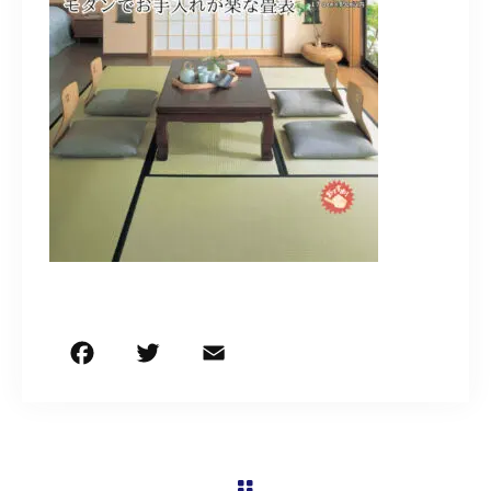
営業時間
9:30～18:00（定休日 日曜・祝日）
お問い合わせはこちら
F
T
E
共
a
w
m
有
c
it
ai
e
te
l