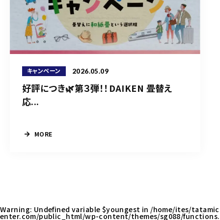
2026.05.09
キャンペーン
好評につき🌿第３弾！！DAIKEN 畳替え
応...
MORE
Warning
: Undefined variable $youngest in
/home/ites/tatamic
enter.com/public_html/wp-content/themes/sg088/functions.