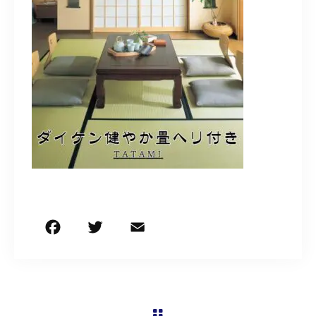
営業時間
9:30～18:00（定休日 日曜・祝日）
お問い合わせはこちら
F
T
E
共
a
w
m
有
c
it
ai
e
te
l