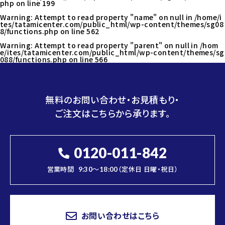
php
on line
199
Warning
: Attempt to read property "name" on null in
/home/i
tes/tatamicenter.com/public_html/wp-content/themes/sg08
8/functions.php
on line
562
Warning
: Attempt to read property "parent" on null in
/hom
e/ites/tatamicenter.com/public_html/wp-content/themes/sg
088/functions.php
on line
566
無料のお問い合わせ・お見積もり・
ご注文はこちらから承ります。
0120-011-842
営業時間
9:30～18:00（定休日 日曜・祝日）
お問い合わせはこちら