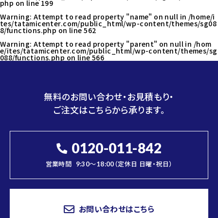
php
on line
199
Warning
: Attempt to read property "name" on null in
/home/i
tes/tatamicenter.com/public_html/wp-content/themes/sg08
8/functions.php
on line
562
Warning
: Attempt to read property "parent" on null in
/hom
e/ites/tatamicenter.com/public_html/wp-content/themes/sg
088/functions.php
on line
566
無料のお問い合わせ・お見積もり・
ご注文はこちらから承ります。
0120-011-842
営業時間
9:30～18:00（定休日 日曜・祝日）
お問い合わせはこちら