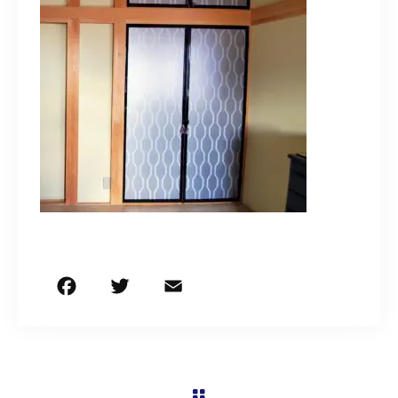
営業時間
9:30～18:00（定休日 日曜・祝日）
お問い合わせはこちら
F
T
E
共
a
w
m
有
c
it
ai
e
te
l