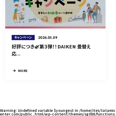
2026.05.09
キャンペーン
好評につき🌿第３弾！！DAIKEN 畳替え
応...
MORE
Warning
: Undefined variable $youngest in
/home/ites/tatamic
enter.com/public_html/wp-content/themes/sg088/functions.