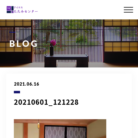
ABOUT US
MENU
BLOG
LINE UP
CASE
2021.06.16
BLOG
20210601_121228
ACCESS
0120-011-842