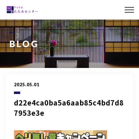
ABOUT US
MENU
BLOG
LINE UP
CASE
2025.05.01
BLOG
d22e4ca0ba5a6aab85c4bd7d8
ACCESS
7953e3e
0120-011-842