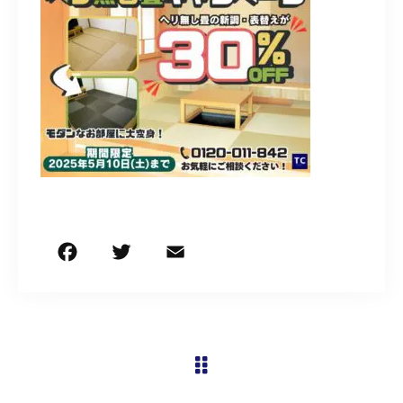
営業時間
9:30～18:00（定休日 日曜・祝日）
お問い合わせはこちら
F
T
E
共
a
w
m
有
c
it
ai
e
te
l
b
r
o