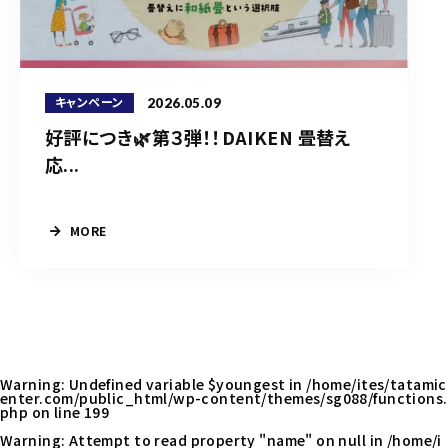
2026.05.09
キャンペーン
好評につき🌿第３弾！！DAIKEN 畳替え
応...
MORE
Warning
: Undefined variable $youngest in
/home/ites/tatamic
enter.com/public_html/wp-content/themes/sg088/functions.
php
on line
199
Warning
: Attempt to read property "name" on null in
/home/i